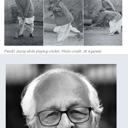
Pandit Jasraj while playing cricket. Photo credit: JK Agarwal