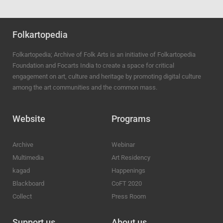
Folkartopedia
Folkartopedia; Archive of Folk Arts is an initiative of Folkartopedia
Foundation and Focarts India to create a space for critical
engagement on art, culture and heritage by promoting digital culture
among the art communities and the common mass.
Website
Programs
Archive
Webinar
Multimedia
Art Residency
kagad
Happenings
Blackboard
CoFT 2020
Collect
Press Room
Support us
About us