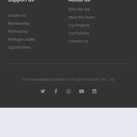
Who We Are
Donate Us
Meet the Team
Membership
Our Projects
Partnership
Our Policies
Heritage Leader
Connect us
Opportunities
© Folkartopedia foundation / Focarts India OPC Pvt. Ltd.