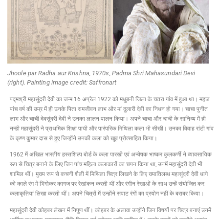
Jhoole par Radha aur Krishna, 1970s, Padma Shri Mahasundari Devi
(right). Painting image credit: Saffronart
पद्मश्री महासुंदरी देवी का जन्म 16 अप्रैल 1922 को मधुबनी जिला के चतरा गांव में हुआ था। महज
पांच वर्ष की उम्र में ही उनके पिता रामजीवन लाभ और मां दुलारी देवी का निधन हो गया। चाचा पुनीत
लाभ और चाची देवसुंदरी देवी ने उनका लालन-पालन किया। अपने चाचा और चाची के सानिध्य में ही
नन्ही महासुंदरी ने प्राथमिक शिक्षा पायी और पारंपरिक मिथिला कला भी सीखी। उनका विवाह रांटी गांव
के कृष्ण कुमार दास से हुए जिन्होंने उनकी कला को खूब प्रोत्साहित किया।
1962 में अखिल भारतीय हस्तशिल्प बोर्ड के कला पारखी एवं अन्वेषक भाष्कर कुलकर्णी ने व्यावसायिक
रूप से चित्र बनाने के लिए जिन पांच महिला कलाकारों का चयन किया था, उनमें महासुंदरी देवी भी
शामिल थीं। मुख्य रूप से कचनी शैली में मिथिला चित्र लिखने के लिए ख्यातिलब्ध महासुंदरी देवी धागे
को काले रंग में भिंगोकर कागज पर रेखांकन करती थीं और रंगीन रेखाओं के साथ उन्हें संयोजित कर
कलाकृतियां लिखा करती थीं। अपने चित्रों में उन्होंने सपाट रंगों का प्रयोग नहीं के बराबर किया।
महासुंदरी देवी कोहबर लेखन में निपुण थीं। कोहबर के अलावा उन्होंने जिन विषयों पर चित्र बनाएं उनमें