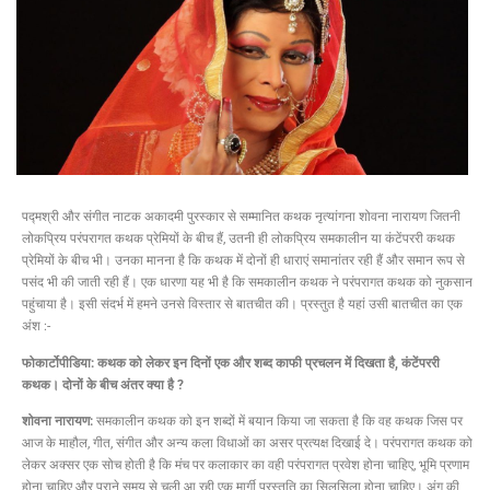
पद्मश्री और संगीत नाटक अकादमी पुरस्कार से सम्मानित कथक नृत्यांगना शोवना नारायण जितनी
लोकप्रिय परंपरागत कथक प्रेमियों के बीच हैं, उतनी ही लोकप्रिय समकालीन या कंटेंपररी कथक
प्रेमियों के बीच भी। उनका मानना है कि कथक में दोनों ही धाराएं समानांतर रही हैं और समान रूप से
पसंद भी की जाती रही हैं। एक धारणा यह भी है कि समकालीन कथक ने परंपरागत कथक को नुकसान
पहुंचाया है। इसी संदर्भ में हमने उनसे विस्तार से बातचीत की। प्रस्तुत है यहां उसी बातचीत का एक
अंश :-
फोकार्टोपीडिया: कथक को लेकर इन दिनों एक और शब्द काफी प्रचलन में दिखता है, कंटेंपररी
कथक। दोनों के बीच अंतर क्या है ?
शोवना नारायण:
समकालीन कथक को इन शब्दों में बयान किया जा सकता है कि वह कथक जिस पर
आज के माहौल, गीत, संगीत और अन्य कला विधाओं का असर प्रत्यक्ष दिखाई दे। परंपरागत कथक को
लेकर अक्सर एक सोच होती है कि मंच पर कलाकार का वही परंपरागत प्रवेश होना चाहिए, भूमि प्रणाम
होना चाहिए और पुराने समय से चली आ रही एक मार्गी प्रस्तुति का सिलसिला होना चाहिए। अंग की