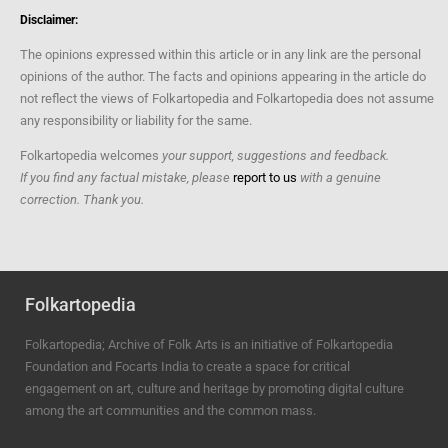
Disclaimer:
The opinions expressed within this article or in any link are the personal
opinions of the author. The facts and opinions appearing in the article do
not reflect the views of Folkartopedia and Folkartopedia does not assume
any responsibility or liability for the same.
Folkartopedia welcomes
your support, suggestions and feedback.
If you find any factual mistake, please
report to us
with a genuine
correction. Thank you.
Folkartopedia
Folkartopedia; Archive of Folk Arts is an initiative of Folkartopedia
Foundation and Focarts India to create a space for critical
engagement on art, culture and heritage by promoting digital culture
among the art communities and the common mass.