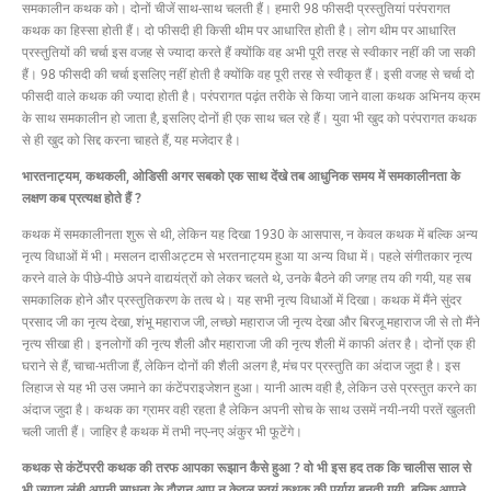
समकालीन कथक को। दोनों चीजें साथ-साथ चलती हैं। हमारी 98 फीसदी प्रस्तुतियां परंपरागत
कथक का हिस्सा होती हैं। दो फीसदी ही किसी थीम पर आधारित होती है। लोग थीम पर आधारित
प्रस्तुतियों की चर्चा इस वजह से ज्यादा करते हैं क्योंकि वह अभी पूरी तरह से स्वीकार नहीं की जा सकी
हैं। 98 फीसदी की चर्चा इसलिए नहीं होती है क्योंकि वह पूरी तरह से स्वीकृत हैं। इसी वजह से चर्चा दो
फीसदी वाले कथक की ज्यादा होती है। परंपरागत पढ़ंत तरीके से किया जाने वाला कथक अभिनय क्रम
के साथ समकालीन हो जाता है, इसलिए दोनों ही एक साथ चल रहे हैं। युवा भी खुद को परंपरागत कथक
से ही खुद को सिद्द करना चाहते हैं, यह मजेदार है।
भारतनाट्यम, कथकली, ओडिसी अगर सबको एक साथ देंखे तब आधुनिक समय में समकालीनता के
लक्षण कब प्रत्यक्ष होते हैं ?
कथक में समकालीनता शुरू से थी, लेकिन यह दिखा 1930 के आसपास, न केवल कथक में बल्कि अन्य
नृत्य विधाओं में भी। मसलन दासीअट्टम से भरतनाट्यम हुआ या अन्य विधा में। पहले संगीतकार नृत्य
करने वाले के पीछे-पीछे अपने वाद्ययंत्रों को लेकर चलते थे, उनके बैठने की जगह तय की गयी, यह सब
समकालिक होने और प्रस्तुतिकरण के तत्व थे। यह सभी नृत्य विधाओं में दिखा। कथक में मैंने सुंदर
प्रसाद जी का नृत्य देखा, शंभू महाराज जी, लच्छो महाराज जी नृत्य देखा और बिरजू महाराज जी से तो मैंने
नृत्य सीखा ही। इनलोगों की नृत्य शैली और महाराजा जी की नृत्य शैली में काफी अंतर है। दोनों एक ही
घराने से हैं, चाचा-भतीजा हैं, लेकिन दोनों की शैली अलग है, मंच पर प्रस्तुति का अंदाज जुदा है। इस
लिहाज से यह भी उस जमाने का कंटेंपराइजेशन हुआ। यानी आत्म वही है, लेकिन उसे प्रस्तुत करने का
अंदाज जुदा है। कथक का ग्रामर वही रहता है लेकिन अपनी सोच के साथ उसमें नयी-नयी परतें खुलती
चली जाती हैं। जाहिर है कथक में तभी नए-नए अंकुर भी फूटेंगे।
कथक से कंटेंपररी कथक की तरफ आपका रूझान कैसे हुआ ? वो भी इस हद तक कि चालीस साल से
भी ज्यादा लंबी अपनी साधना के दौरान आप न केवल स्वयं कथक की पर्याय बनती गयी, बल्कि आपने