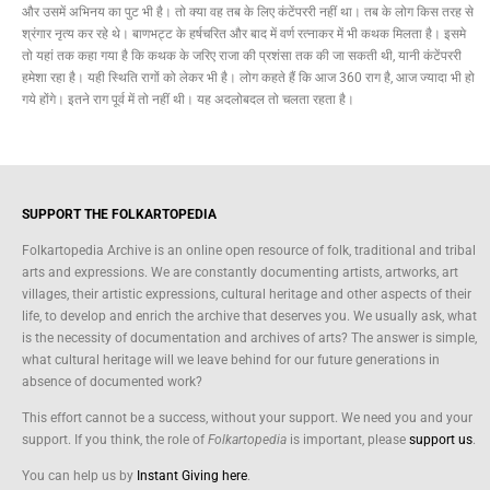
और उसमें अभिनय का पुट भी है। तो क्या वह तब के लिए कंटेंपररी नहीं था। तब के लोग किस तरह से
श्रंगार नृत्य कर रहे थे। बाणभट्ट के हर्षचरित और बाद में वर्ण रत्नाकर में भी कथक मिलता है। इसमे
तो यहां तक कहा गया है कि कथक के जरिए राजा की प्रशंसा तक की जा सकती थी, यानी कंटेंपररी
हमेशा रहा है। यही स्थिति रागों को लेकर भी है। लोग कहते हैं कि आज 360 राग है, आज ज्यादा भी हो
गये होंगे। इतने राग पूर्व में तो नहीं थी। यह अदलोबदल तो चलता रहता है।
SUPPORT THE FOLKARTOPEDIA
Folkartopedia Archive is an online open resource of folk, traditional and tribal
arts and expressions. We are constantly documenting artists, artworks, art
villages, their artistic expressions, cultural heritage and other aspects of their
life, to develop and enrich the archive that deserves you. We usually ask, what
is the necessity of documentation and archives of arts? The answer is simple,
what cultural heritage will we leave behind for our future generations in
absence of documented work?
This effort cannot be a success, without your support. We need you and your
support. If you think, the role of
Folkartopedia
is important, please
support us
.
You can help us by
Instant Giving here
.