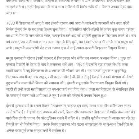
कलकत्ता आया-जाया करते थे, अंग्रेज अधिकारियों के संसर्ग में आने के कारण वे अंग्रेजी बोलने और
समझने लगे थे। उन्हें चित्रकला के साथ-साथ संगीत में भी विशेष रूचि थी। सितार उनका प्रिय वाद्य
यंत्र था।
1883 में शिवलाल की मृत्यु के बाद ईश्वरी प्रसाद वर्मा आरा के जाने-माने व्यवसायी और कला प्रेमी
निर्मल कुमार जैन के घर कला शिक्षण शुरू किया। पारिवारिक परिस्थितियों के कारण कुछ समय पश्चात्
वह अपने पिता के पास जोहरा स्टेट, मध्यप्रदेश चले आए जो अंग्रेजी हुकूमत के लिए काम करते थे। चार
वर्ष पश्चात् जब फकीरचंद का तबादला मथुरा के लिए हुआ, तब ईश्वरी प्रसाद भी उनके साथ मथुरा चले
आये। मधुरा के कलाप्रेमी सेठ राजा लक्ष्मण दास ने उन्हें अपना दरबारी चित्रकार नियुक्त किया।
मथुरा प्रवास के दौरान ईश्वरी प्रसाद ने चित्रकला और संगीत का जमकर अभ्यास किया। कुछ वर्ष
पश्चात् पिताजी के देहांत के बाद वे कलकत्ता चले आए। 1904 में उन्होंने बऊ बाजार स्थिति कला
महाबिद्यालय में लघु चित्रकला के अध्यापक की नौकरी कर ली। यहां उनकी मुलाकात सुप्रसिद्ध
चित्रकार अवनीन्द्र नाथ ठाकुर, पर्सी ब्राउन और ई.वी. हैवेल से हुई जिन्होंने उनकी योग्यता को देखते
हुए भारतीय कला शैली विभाग की स्थापना की। ईश्वरी बाबू उसके विभागाध्यक्ष नियुक्त किये गये।
जल्दी ही उन्हें कला महाविद्यालय का उप-प्राचार्य बना दिया गया। कला महाविद्यालय से सेवानिवृत होने
के पश्चात् वे पटना चले आये जहां 9 जून 1949 को महेंद्रू में उनका निधन हुआ।
ईश्वरी प्रसाद वर्मा के बनाये चित्रों में पर्दानशीन, चाइल्ड इन वर्ल्ड, भारत माता, मीर अमीर जान साहब
उल्लेखनीय हैं। वे हांथी दांत, अबरक की परतों, सिल्क और कागज पर चित्राकंन में माहिर कलाकार थे।
पारंपरिक ढंग से कागज, रंग और तूलिका बनाने में माहिर थे। उन्होंने यूरोपीय कला के आधार पर बड़े तैल
चित्रों का भी निर्माण किया। उनके चित्र कलकत्ता और पटना संग्रहालय के साथ-साथ देश-विदेश के
अनेक महत्वपूर्ण कला संग्रहालयों में सरक्षित हैं।