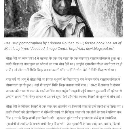
Sita Devi photographed by Edouard Boubat, 1970, for the book The Art of
Mithila by Yves Véquaud. Image Credit: http://sita-devi.blogspot.in/
सीता देवी का जन्म 1914 में सहरसा के एक गांव बसहा के एक महापात्र ब्राह्मण परिवार में हुआ था।
उनके पिता का नाम चुमन झा और मां का नाम सोन देवी था। उन्होंने प्राथमिक शिक्षा अपने घर पर ही
पायी। मां और नानी भित्ति चित्र बनाया करती थीं। उन्हीं से सीता देवी ने भित्ति चित्रण सीखा।
बारह वर्ष की आयु में सीता देवी का विवाह मधुबनी के जितवारपुर गांव के एक गरीब ब्राह्मण परिवार में
शोभाकान्त झा से हुआ। वहां भी उन्होंने भित्ति चित्र बनाना जारी रखा। 1962 में अकाल के दौरान
सरकार की तरफ से कला के बदले आर्थिक मदद पहुंचाने मधुबनी पहुंचे भाष्कर कुलकर्णी की प्रेरणा से
उन्होंने अपने भित्ति चित्र कागज में उतारने शुरू किये और फिर ताउम्र चित्रों के सृजन में लीन रहीं।
सीता देवी के मिथिला चित्रों में एक गजब का आकर्षण था जिसकी वजह से उन्हें हाथों-हाथ लिया गया।
उनके चित्रों की लोकप्रियता ने धीरे-धीरे स्वयं को मिथिला कला की एक शैली के रूप में परिणत कर
दिया। उनके चित्र हाथों-हाथ बिकने लगे। शुरुआत हुई भारतीय हस्तकला बोर्ड द्वारा आयोजित
प्रदर्शनी से जहां उनके बनाये सभी चित्र बिक गये। उस प्रदर्शनी के बाद बंबई, अहमदाबाद, दिल्ली,