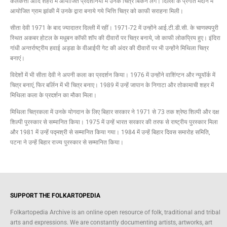
कलकत्ता आदि शहरों में आयोजित प्रदर्शनियों में उनके चित्र बिकने लगे। दिल्ली के प्रगति मैदान में
आयोजित ग्राम झांकी में उनके द्वारा बनाये गये भित्ति चित्र को काफी सराहना मिली।
सीता देवी 1971 के बाद ज्यादातर दिल्ली में रहीं। 1971-72 में उन्होंने आई.टी.डी.सी. के चाणक्यपुरी
स्थित अकबर होटल के मधुबन कॉफी शॉप की दीवारों पर चित्र बनाये, जो काफी लोकप्रिय हुए। इंदिरा
गांधी अन्तर्राष्ट्रीय हवाई अड्डा के वीआईपी गेट की अंदर की दीवारों पर भी उन्होंने मिथिला चित्र
बनाएं।
विदेशों में भी सीता देवी ने अपनी कला का प्रदर्शन किया। 1976 में उन्होंने वाशिंग्टन और न्यूयॉर्क में
चित्र बनाएं, फिर बर्लिन में भी चित्र बनाए। 1989 में उन्हें जापान के निगाटा और तोकामाची शहर में
मिथिला कला के प्रदर्शन का मौका मिला।
मिथिला चित्रकला में उनके योगदान के लिए बिहार सरकार ने 1971 से 73 तक श्रेष्ठ शिल्पी और दक्ष
शिल्पी पुरस्कार से सम्मानित किया। 1975 में उन्हें भारत सरकार की तरफ से राष्ट्रीय पुरस्कार मिला
और 1981 में उन्हें पद्मश्री से सम्मानित किया गया। 1984 में उन्हें बिहार दिवस समारोह समिति,
पटना ने उन्हें बिहार राज्य पुरस्कार से सम्मानित किया।
SUPPORT THE FOLKARTOPEDIA
Folkartopedia Archive is an online open resource of folk, traditional and tribal
arts and expressions. We are constantly documenting artists, artworks, art